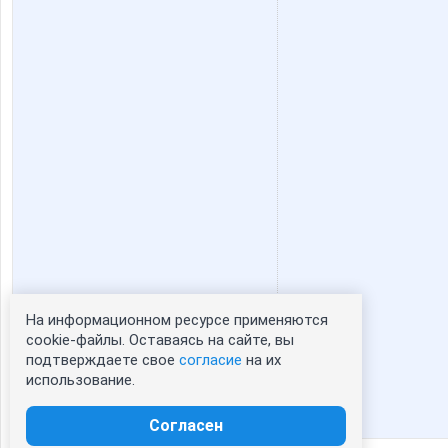
На информационном ресурсе применяются
Статистика портрета:
cookie-файлы. Оставаясь на сайте, вы
подтверждаете свое
согласие
на их
сейчас просматривают портрет - 0
использование.
зарегистрированные пользователи
посетившие портрет за 7 дней - 0
Согласен