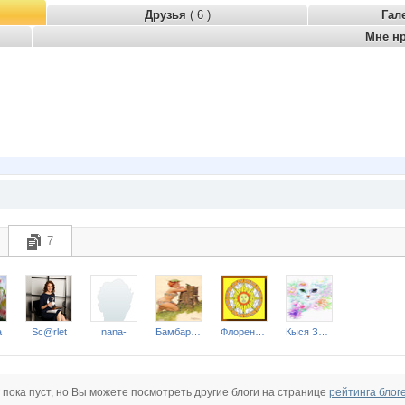
Друзья
( 6 )
Гал
Мне н
7
a
Sc@rlet
nana-
Бамбарбия
Флоренсия
Кыся Заина
 пока пуст, но Вы можете посмотреть другие блоги на странице
рейтинга блог