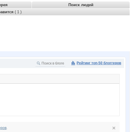
ерея
Поиск людей
равится
( 1 )
Рейтинг топ-50 блоггеров
еров
.