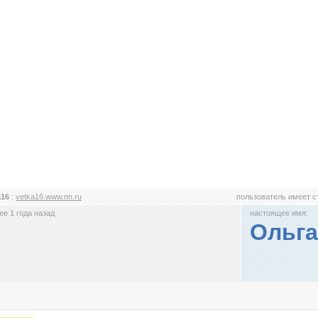
a16
:
vetka16.www.nn.ru
пользователь имеет 
е 1 года назад
настоящее имя:
Ольга