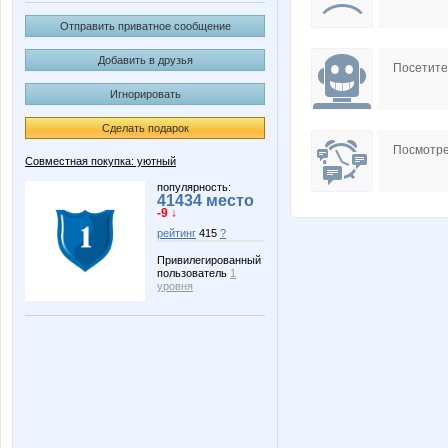
Отправить приватное сообщение
Добавить в друзья
Посетит
Игнорировать
Сделать подарок
Посмотре
Совместная покупка: уютный
популярность:
41434 место
-9 ↓
рейтинг
415
?
Привилегированный
пользователь
1
уровня