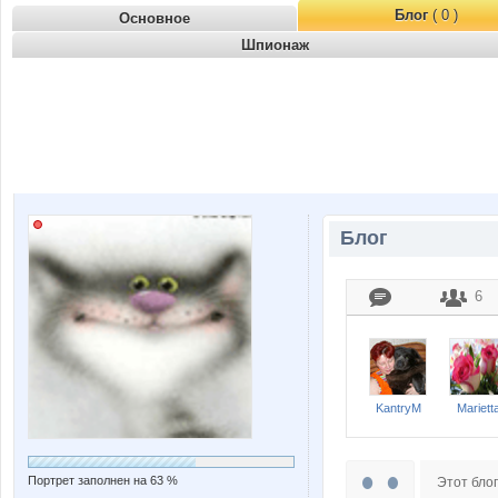
Блог
( 0 )
Основное
Шпионаж
Блог
6
KantryM
Mariett
Портрет заполнен на 63 %
Этот блог